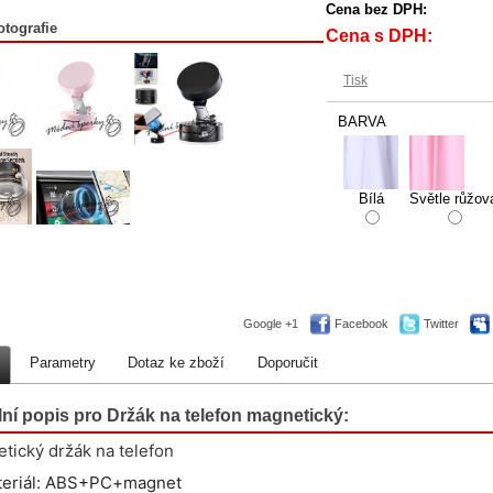
Cena bez DPH:
otografie
Cena s DPH:
Tisk
BARVA
Bílá
Světle růžov
Google +1
Facebook
Twitter
Parametry
Dotaz ke zboží
Doporučit
lní popis pro Držák na telefon magnetický:
tický držák na telefon
teriál: ABS+PC+magnet