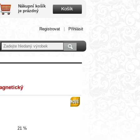
Nákupní košík
je prázdný
Registrovat
|
Přihlásit
agnetický
21 %