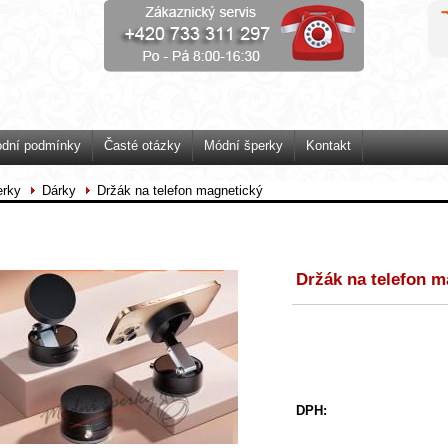
dní podmínky
Časté otázky
Módní šperky
Kontakt
erky
Dárky
Držák na telefon magnetický
Držák na telefon m
DPH: