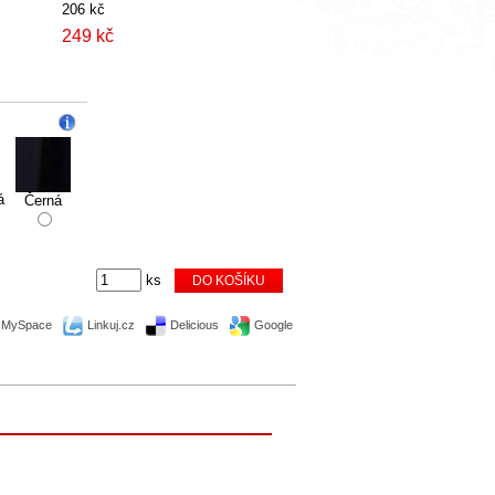
206 kč
249 kč
á
Černá
ks
MySpace
Linkuj.cz
Delicious
Google