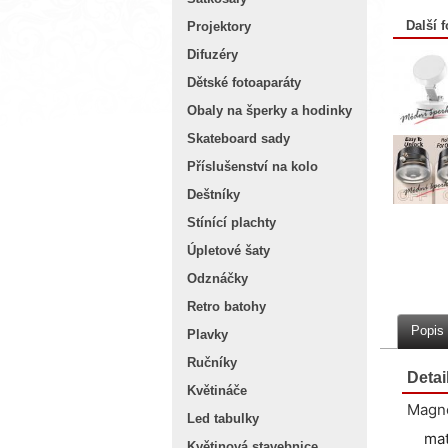
Další f
Projektory
Difuzéry
Dětské fotoaparáty
Obaly na šperky a hodinky
Skateboard sady
Příslušenství na kolo
Deštníky
Stínící plachty
Úpletové šaty
Odznáčky
Retro batohy
Popis
Plavky
Ručníky
Detai
Květináče
Magne
Led tabulky
ma
Květinová stavebnice