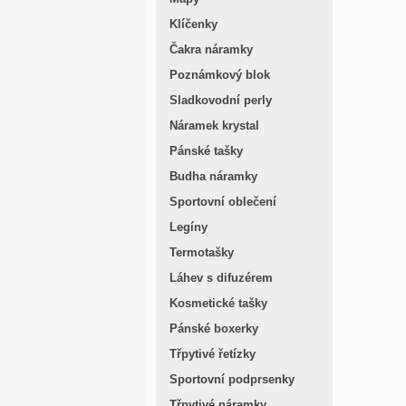
Klíčenky
Čakra náramky
Poznámkový blok
Sladkovodní perly
Náramek krystal
Pánské tašky
Budha náramky
Sportovní oblečení
Legíny
Termotašky
Láhev s difuzérem
Kosmetické tašky
Pánské boxerky
Třpytivé řetízky
Sportovní podprsenky
Třpytivé náramky