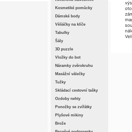
vý
oto
Kosmetiké pomůcky
zám
Dámské body
ma
Věšáčky na klíče
sou
nál
Tabulky
Vel
Šály
3D puzzle
Vložky do bot
Náramky zvěrokruhu
Masážní válečky
Tužky
Skládací cestovní tašky
Ozdoby nehty
Ponožky se zvířátky
Plyšové mikiny
Brože
Bezešvé podprsenky