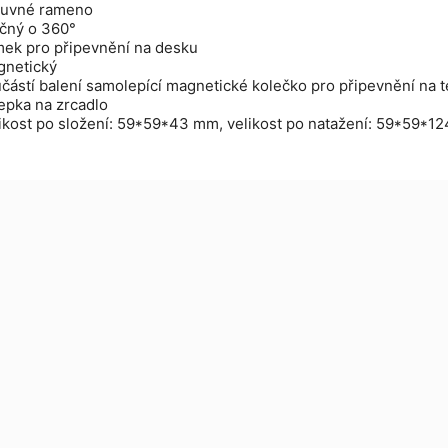
suvné rameno
čný o 360°
ek pro připevnění na desku
gnetický
částí balení samolepící magnetické kolečko pro připevnění na tel
epka na zrcadlo
ikost po složení: 59*59*43 mm, velikost po natažení: 59*59*