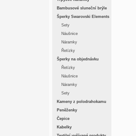
Bambusové sluneční brýle
Šperky Swarovski Elements
Sety
Náušnice
Náramky
Řetízky
Šperky na objednávku
Řetízky
Náušnice
Náramky
Sety
Kameny z polodrahokamu
Peněženky
Čepice
Kabelky
Textilní vyšívané produkty