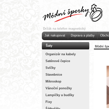
Držák na telefon magnetický
Jak nakupovat
Doprava a platby
Obcho
Šaty
Módní šp
Organizér na kabely
Saténové čepice
Svíčky
Stavebnice
Mikroskop
Vánoční ponožky
Lampičky a budíky
Fixy
Šátkošály